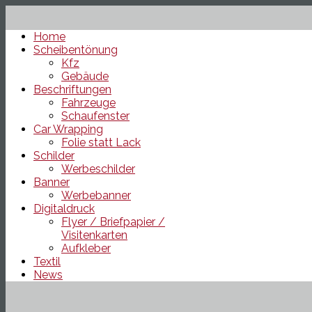
Home
Scheibentönung
Kfz
Gebäude
Beschriftungen
Fahrzeuge
Schaufenster
Car Wrapping
Folie statt Lack
Schilder
Werbeschilder
Banner
Werbebanner
Digitaldruck
Flyer / Briefpapier /
Visitenkarten
Aufkleber
Textil
News