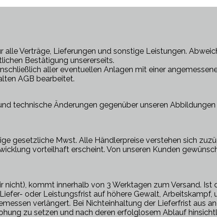
lle Verträge, Lieferungen und sonstige Leistungen. Abweich
tlichen Bestätigung unsererseits.
einschließlich aller eventuellen Anlagen mit einer angemessen
lten AGB bearbeitet.
nd technische Änderungen gegenüber unseren Abbildungen ode
ige gesetzliche Mwst. Alle Händlerpreise verstehen sich zuzüg
 Abwicklung vorteilhaft erscheint. Von unseren Kunden gewü
r nicht), kommt innerhalb von 3 Werktagen zum Versand. Ist d
r Liefer- oder Leistungsfrist auf höhere Gewalt, Arbeitskampf
messen verlängert. Bei Nichteinhaltung der Lieferfrist aus an
ohung zu setzen und nach deren erfolglosem Ablauf hinsichtli