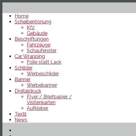
Home
Scheibentönung
Kfz
Gebäude
Beschriftungen
Fahrzeuge
Schaufenster
Car Wrapping
Folie statt Lack
Schilder
Werbeschilder
Banner
Werbebanner
Digitaldruck
Flyer / Briefpapier /
Visitenkarten
Aufkleber
Textil
News