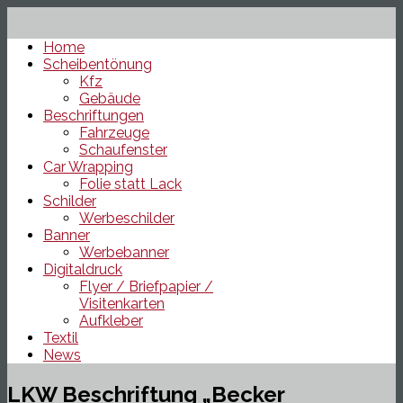
Home
Scheibentönung
Kfz
Gebäude
Beschriftungen
Fahrzeuge
Schaufenster
Car Wrapping
Folie statt Lack
Schilder
Werbeschilder
Banner
Werbebanner
Digitaldruck
Flyer / Briefpapier /
Visitenkarten
Aufkleber
Textil
News
LKW Beschriftung „Becker