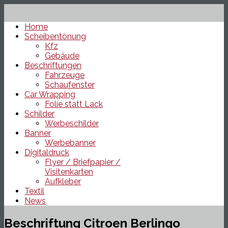
Home
Scheibentönung
Kfz
Gebäude
Beschriftungen
Fahrzeuge
Schaufenster
Car Wrapping
Folie statt Lack
Schilder
Werbeschilder
Banner
Werbebanner
Digitaldruck
Flyer / Briefpapier /
Visitenkarten
Aufkleber
Textil
News
Beschriftung Citroen Berlingo